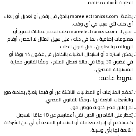
الطلبات لأسباب مختلفة.
يحتفظ
moreelectronicss.com
بالحق في رفض أو تعديل أو إلغاء
أي طلب لأي سبب في أي وقت.
يحق لـ
moreelectronicss.com
طلب تقديم عمليات تحقق أو
معلومات إضافية ، بما في ذلك ، على سبيل المثال لا الحصر ، أرقام
الهواتف والعناوين ، قبل قبول الطلب.
يمكن استرداد أو استبدال الطلبات بالكامل في غضون 14 يومًا أو
في غضون 30 يومًا في حالة تعطل المنتج ، وفقًا
لقانون حماية
المستهلك المصري
.
شروط عامة:
تخضع المنازعات أو المطالبات الناشئة عن أو فيما يتعلق بمنصة مور
والشركات التابعة لها ، وفقًا للقانون المصري.
تم إعلان مصر كدولة موطن مور.
يُحظر على القاصرين الذين تقل أعمارهم عن 18 عامًا التسجيل
كمستخدم أو إجراء معاملة أو استخدام المنصة أو أي من الشركات
التابعة لها بأي وسيلة.