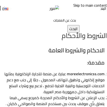
Skip to main content
البند
0
البحث
الشروط والأحكام
الرئيسية
الشروط والأحكام
الاحكام والشروط العامة
مقدمة:
moreelectronicss.com
عبارة عن منصة للتجارة الإلكترونية يمثلها
موقع إلكتروني وتطبيق للهاتف المحمول ، جنبًا إلى جنب مع دعم
الخدمات اللوجستية والبنية التحتية للدفع ، لدعم بيع وشراء السلع
الاستهلاكية داخل جمهورية مصر العربية.
يجب الإعلان عن الشروط والأحكام المدرجة كمرجع رسمي فيما
يتعلق بأي موقف يحدث بين مستخدم المنصة والصوالحي ككيان .