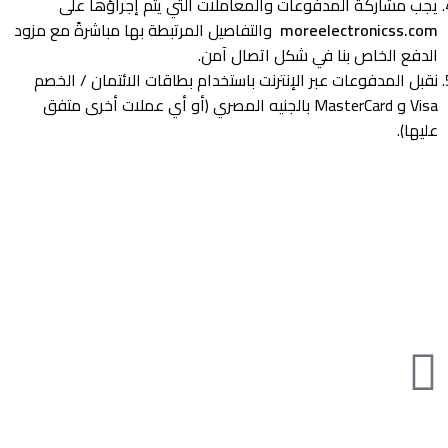
يجب مشاركة المدفوعات والمعاملات التي يتم إجراؤها على
moreelectronicss.com
والتفاصيل المرتبطة بها مباشرةً مع مزود
الدفع الخاص بنا في شكل اتصال آمن.
نقبل المدفوعات عبر الإنترنت باستخدام بطاقات الائتمان / الخصم
Visa و MasterCard بالجنيه المصري (أو أي عملات أخرى متفق
عليها).
مور تسوق اونلاين في مصر الكترونيات موبايلات اجهزة منزلية صحة و
جمال
تابعنا على مواقع التواصل الاجتماعى
تواصل معنا
( 4447 8008 012 ) 02+