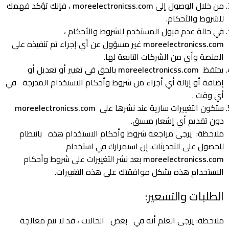
من خلال الوصول إلى
moreelectronicss.com
، فإنك تؤكد فهمك
للشروط والأحكام.
في حالة عدم قبول المستخدم للشروط والأحكام ،
moreelectronicss.com
غير مسؤول عن أي إجراء تم تنفيذه على
المنصة وأي من الشركات التابعة لها.
يحتفظ
moreelectronicss.com
بالحق في تغيير أو تعديل أو
إضافة أو إزالة أي أجزاء من شروط وأحكام الاستخدام المدرجة في
أي وقت .
ستكون التغييرات سارية عند نشرها على
moreelectronicss.com
دون تقديم أي إشعار مسبق.
ملاحظة: يرجى مراجعة شروط وأحكام الاستخدام هذه بانتظام
للحصول على التحديثات. إن استمرارك في استخدام
moreelectronicss.com
بعد نشر التغييرات على شروط وأحكام
الاستخدام هذه يشكل موافقتك على هذه التغييرات.
الطلبات والتسعير:
ملاحظة: يرجى العلم أنه في بعض الحالات ، قد لا تتم معالجة