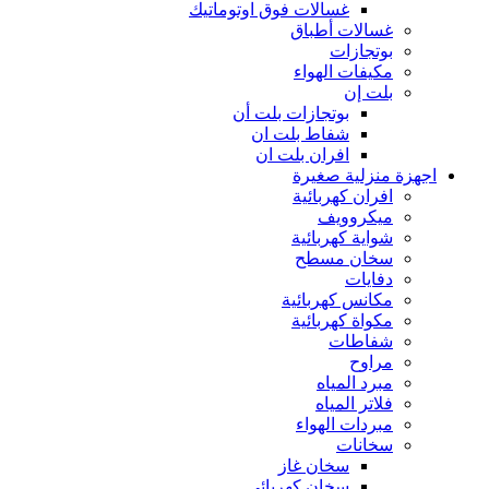
غسالات فوق اوتوماتيك
غسالات أطباق
بوتجازات
مكيفات الهواء
بلت إن
بوتجازات بلت أن
شفاط بلت ان
افران بلت ان
اجهزة منزلية صغيرة
افران كهربائية
ميكروويف
شواية كهربائية
سخان مسطح
دفايات
مكانس كهربائية
مكواة كهربائية
شفاطات
مراوح
مبرد المياه
فلاتر المياه
مبردات الهواء
سخانات
سخان غاز
سخان كهربائي