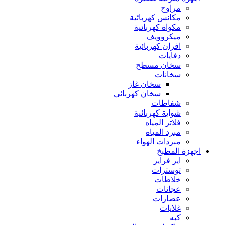
مراوح
مكانس كهربائية
مكواة كهربائية
ميكروويف
افران كهربائية
دفايات
سخان مسطح
سخانات
سخان غاز
سخان كهربائي
شفاطات
شواية كهربائية
فلاتر المياه
مبرد المياه
مبردات الهواء
اجهزة المطبخ
اير فراير
توسترات
خلاطات
عجانات
عصارات
غلايات
كبه