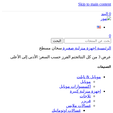
Skip to main content
0
البند
0
البحث
الرئيسية
اجهزة منزلية صغيرة
سخان مسطح
عرض ⁦3⁩ من كل النتائج
تم الفرز حسب السعر: الأدنى إلى الأعلى
التصنيفات
موبايل & تابلت
موبايل
اكسسوارات موبايل
اجهزة منزلية كبيرة
ثلاجات
فريزر
غسالات ملابس
غسالات اوتوماتيك