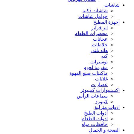
شاشات
شاشات ذكية
حوامل شاشات
اجهزة المطبخ
اير فراير
محضرات الطعام
عجانات
خلاطات
هاند بلندر
كبه
توسترات
مفرمة لحوم
ماكينات صنع القهوة
غلايات
عصارات
اكسسوارات كمبيوتر
سماعات الرأس
كيبورد
ادوات منزلية
أدوات الطبخ
ادوات الطعام
حافظات مياه
الصحة و الجمال