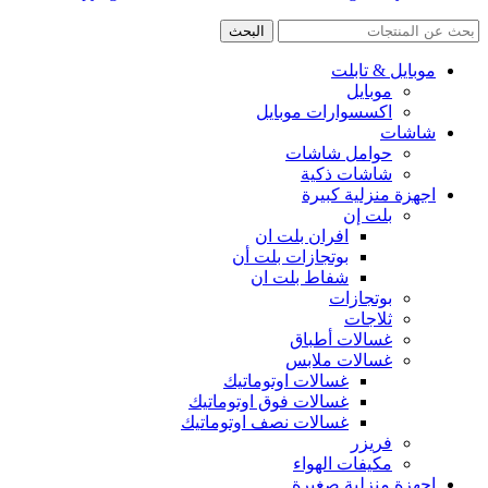
البحث
موبايل & تابلت
موبايل
اكسسوارات موبايل
شاشات
حوامل شاشات
شاشات ذكية
اجهزة منزلية كبيرة
بلت إن
افران بلت ان
بوتجازات بلت أن
شفاط بلت ان
بوتجازات
ثلاجات
غسالات أطباق
غسالات ملابس
غسالات اوتوماتيك
غسالات فوق اوتوماتيك
غسالات نصف اوتوماتيك
فريزر
مكيفات الهواء
اجهزة منزلية صغيرة