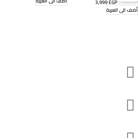
أضف الى العربة
3,999
EGP
7,999
EGP
أضف الى العربة
مور تسوق اونلاين في مصر الكترونيات موبايلات اجهزة منزلية صحة و
جمال
تابعنا على مواقع التواصل الاجتماعى
تواصل معنا
( 4447 8008 012 ) 02+
info@moreelectronicss.com