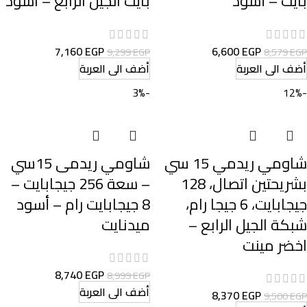
بايت – أسود
بايت الجيل الرابع – اسود
7,160
EGP
6,600
EGP
9,299
EGP
8,579
EGP
أضف الى العربة
أضف الى العربة
-3%
-12%
شاومي ريدمي 15 سي
شاومي ريدمى 15سي
بشريحتين اتصال، 128
– سعة 256 جيجابايت –
جيجابايت، 6 جيجا رام،
8 جيجابايت رام – أسود
شبكة الجيل الرابع –
ميدنايت
اخضر مينت
8,740
EGP
8,999
EGP
أضف الى العربة
8,370
EGP
9,500
EGP