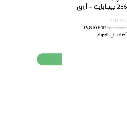
256 جيجابايت – أزرق
15,810
EGP
20,555
EGP
أضف الى العربة
مور تسوق اونلاين في مصر الكترونيات موبايلات اجهزة منزلية صحة و
جمال
تابعنا على مواقع التواصل الاجتماعى
تواصل معنا